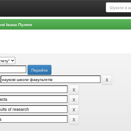
ені Івана Пулюя