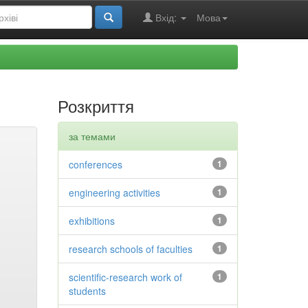
Вхід:
Мова
Розкриття
за темами
conferences
1
engineering activities
1
exhibitions
1
research schools of faculties
1
scientific-research work of
1
students