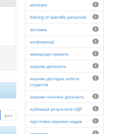
seminars
1
training of scientific personnel
1
виставки
1
конференції
1
міжнародні проекти
1
наукова діяльність
1
науково-дослідна робота
1
студентів
науково-технічна діяльність
1
публікація результатів НДР
1
далі
підготовка наукових кадрів
1
семінари
1