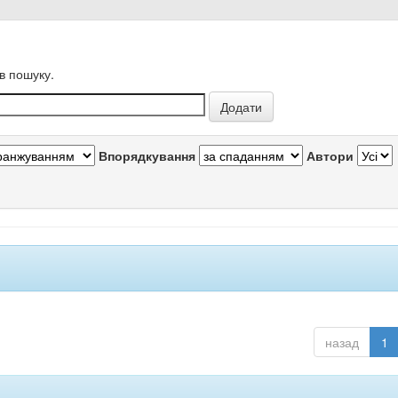
в пошуку.
Впорядкування
Автори
назад
1