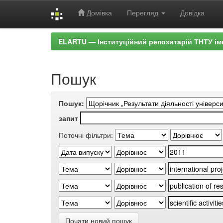
Домівка
Перегляд
Довідка
Skip
ELARTU — Інституційний репозитарій ТНТУ ім
navigation
Пошук
Пошук:
запит
Поточні фільтри:
Почати новий пошук