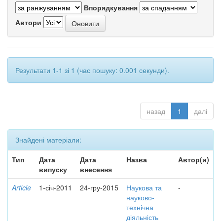
Впорядкування
Автори
Результати 1-1 зі 1 (час пошуку: 0.001 секунди).
назад
1
далі
Знайдені матеріали:
Тип
Дата
Дата
Назва
Автор(и)
випуску
внесення
Article
1-січ-2011
24-гру-2015
Наукова та
-
науково-
технічна
діяльність