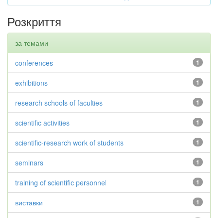
Розкриття
за темами
conferences
1
exhibitions
1
research schools of faculties
1
scientific activities
1
scientific-research work of students
1
seminars
1
training of scientific personnel
1
виставки
1