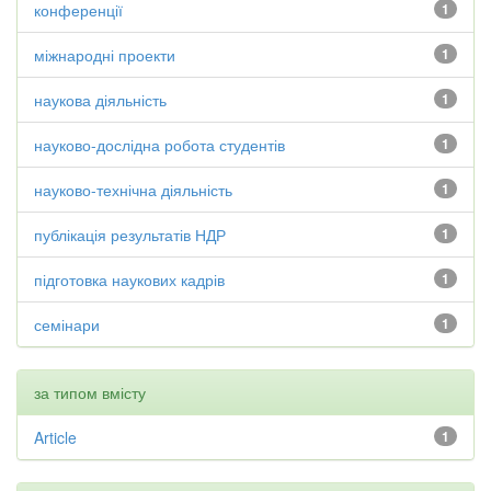
конференції
1
міжнародні проекти
1
наукова діяльність
1
науково-дослідна робота студентів
1
науково-технічна діяльність
1
публікація результатів НДР
1
підготовка наукових кадрів
1
семінари
1
за типом вмісту
Article
1