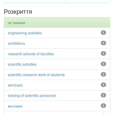
Розкриття
за темами
engineering activities
1
exhibitions
1
research schools of faculties
1
scientific activities
1
scientific-research work of students
1
seminars
1
training of scientific personnel
1
виставки
1