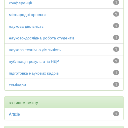
конференції
1
міжнародні проекти
1
наукова діяльність
1
науково-дослідна робота студентів
1
науково-технічна діяльність
1
публікація результатів НДР
1
підготовка наукових кадрів
1
семінари
1
за типом вмісту
Article
1