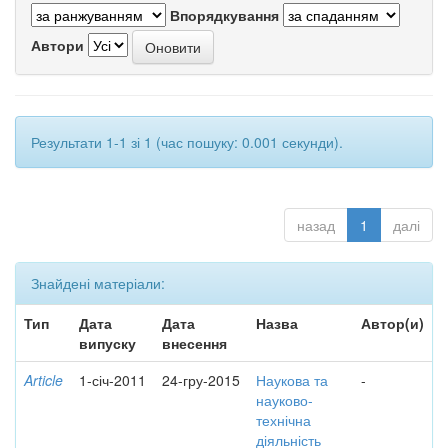
Впорядкування
Автори
Результати 1-1 зі 1 (час пошуку: 0.001 секунди).
назад
1
далі
Знайдені матеріали:
Тип
Дата
Дата
Назва
Автор(и)
випуску
внесення
Article
1-січ-2011
24-гру-2015
Наукова та
-
науково-
технічна
діяльність