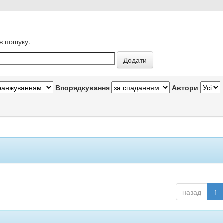
в пошуку.
Впорядкування
Автори
назад
1