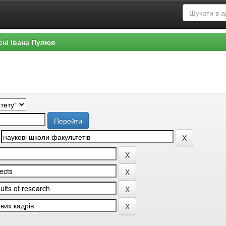
ені Івана Пулюя