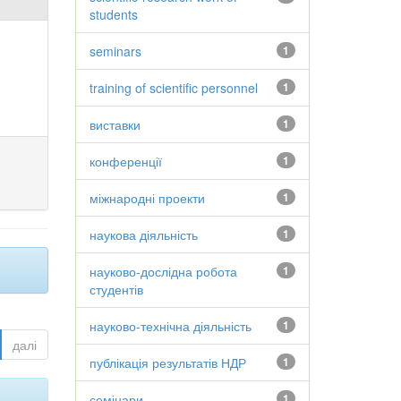
students
seminars
1
training of scientific personnel
1
виставки
1
конференції
1
міжнародні проекти
1
наукова діяльність
1
науково-дослідна робота
1
студентів
науково-технічна діяльність
1
далі
публікація результатів НДР
1
семінари
1