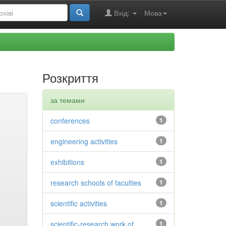
Вхід:
Мова
Розкриття
за темами
conferences
1
engineering activities
1
exhibitions
1
research schools of faculties
1
scientific activities
1
scientific-research work of
1