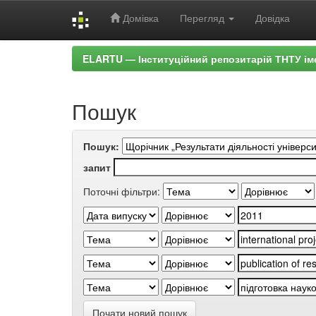
Домівка
Перегляд
Довідка
Skip
ELARTU — Інституційний репозитарій ТНТУ ім
navigation
Пошук
Пошук:
запит
Поточні фільтри:
Почати новий пошук