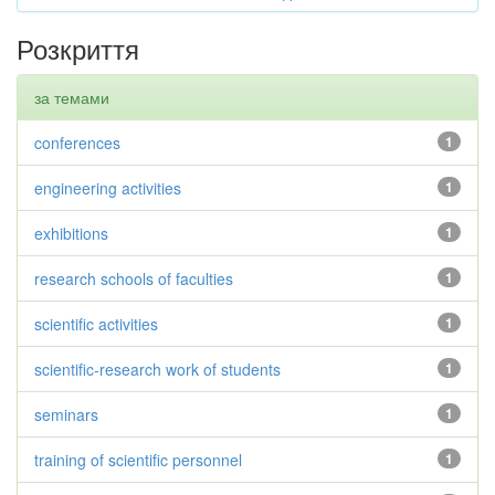
Розкриття
за темами
conferences
1
engineering activities
1
exhibitions
1
research schools of faculties
1
scientific activities
1
scientific-research work of students
1
seminars
1
training of scientific personnel
1