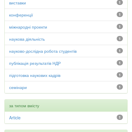
виставки
1
конференції
1
міжнародні проекти
1
наукова діяльність
1
науково-дослідна робота студентів
1
публікація результатів НДР
1
підготовка наукових кадрів
1
семінари
1
за типом вмісту
Article
1