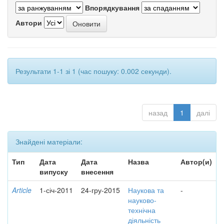
Впорядкування
Автори
Результати 1-1 зі 1 (час пошуку: 0.002 секунди).
назад
1
далі
Знайдені матеріали:
Тип
Дата
Дата
Назва
Автор(и)
випуску
внесення
Article
1-січ-2011
24-гру-2015
Наукова та
-
науково-
технічна
діяльність