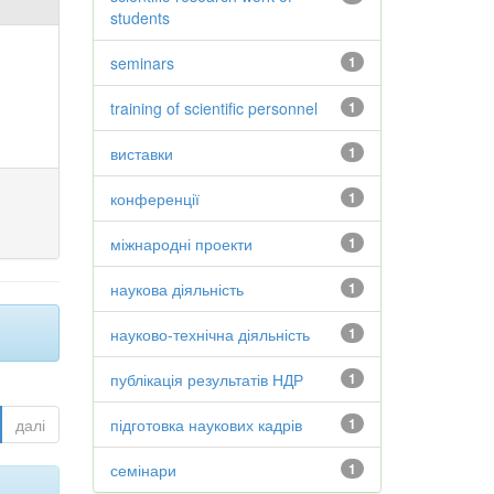
students
seminars
1
training of scientific personnel
1
виставки
1
конференції
1
міжнародні проекти
1
наукова діяльність
1
науково-технічна діяльність
1
публікація результатів НДР
1
далі
підготовка наукових кадрів
1
семінари
1