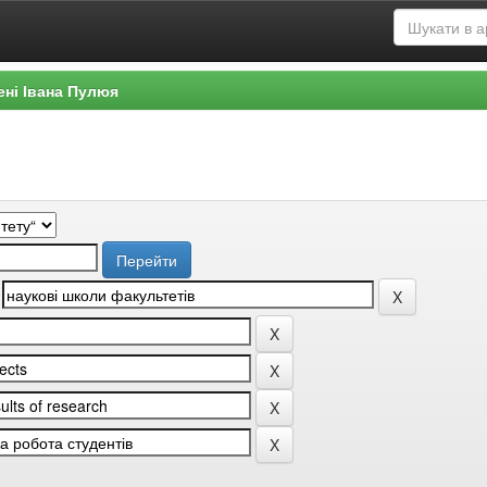
ені Івана Пулюя