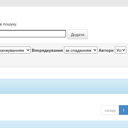
в пошуку.
Впорядкування
Автори
назад
1