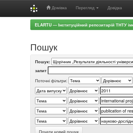
Домівка
Перегляд
Довідка
Skip
ELARTU — Інституційний репозитарій ТНТУ ім
navigation
Пошук
Пошук:
запит
Поточні фільтри:
Почати новий пошук