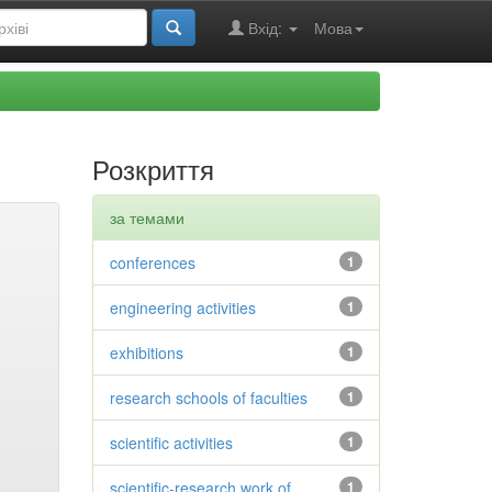
Вхід:
Мова
Розкриття
за темами
conferences
1
engineering activities
1
exhibitions
1
research schools of faculties
1
scientific activities
1
scientific-research work of
1