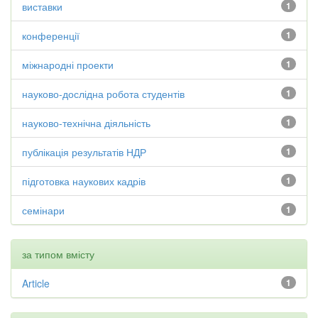
виставки
1
конференції
1
міжнародні проекти
1
науково-дослідна робота студентів
1
науково-технічна діяльність
1
публікація результатів НДР
1
підготовка наукових кадрів
1
семінари
1
за типом вмісту
Article
1