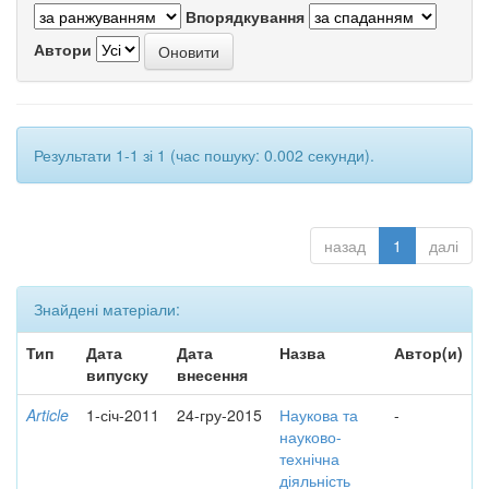
Впорядкування
Автори
Результати 1-1 зі 1 (час пошуку: 0.002 секунди).
назад
1
далі
Знайдені матеріали:
Тип
Дата
Дата
Назва
Автор(и)
випуску
внесення
Article
1-січ-2011
24-гру-2015
Наукова та
-
науково-
технічна
діяльність