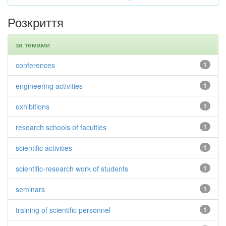
Розкриття
за темами
conferences
1
engineering activities
1
exhibitions
1
research schools of faculties
1
scientific activities
1
scientific-research work of students
1
seminars
1
training of scientific personnel
1