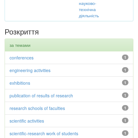
науково-
технічна
діяльність
Розкриття
за темами
conferences
1
engineering activities
1
exhibitions
1
publication of results of research
1
research schools of faculties
1
scientific activities
1
scientific-research work of students
1