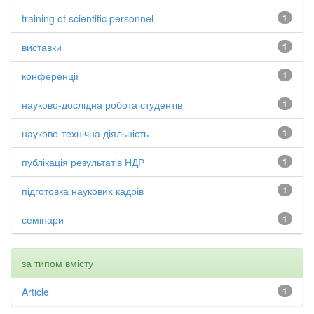
training of scientific personnel
1
виставки
1
конференції
1
науково-дослідна робота студентів
1
науково-технічна діяльність
1
публікація результатів НДР
1
підготовка наукових кадрів
1
семінари
1
за типом вмісту
Article
1