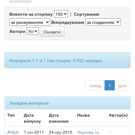
Вивести на сторінку
|
Сортування
Впорядкування
Автори
Результати 1-1 зі 1 (час пошуку: 0.002 секунди).
назад
1
далі
Знайдені матеріали:
Тип
Дата
Дата
Назва
Автор(и)
випуску
внесення
Article
1-січ-2011
24-гру-2015
Наукова та
-