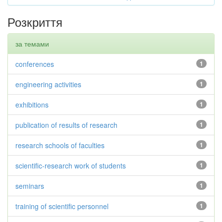
Розкриття
за темами
conferences
1
engineering activities
1
exhibitions
1
publication of results of research
1
research schools of faculties
1
scientific-research work of students
1
seminars
1
training of scientific personnel
1