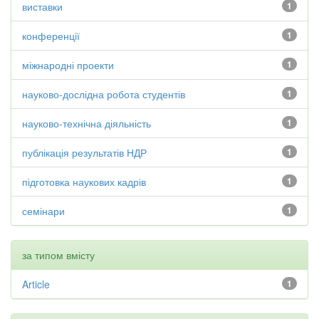
виставки
1
конференції
1
міжнародні проекти
1
науково-дослідна робота студентів
1
науково-технічна діяльність
1
публікація результатів НДР
1
підготовка наукових кадрів
1
семінари
1
за типом вмісту
Article
1