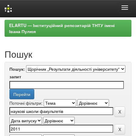
Skip
ELARTU — Інституційний репозитарій ТНТУ імені
navigation
Івана Пулюя
Пошук
Пошук:
запит
Поточні фільтри: