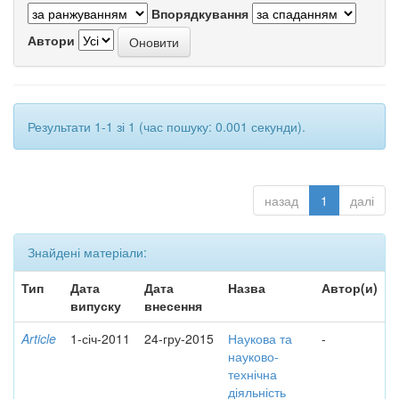
Впорядкування
Автори
Результати 1-1 зі 1 (час пошуку: 0.001 секунди).
назад
1
далі
Знайдені матеріали:
Тип
Дата
Дата
Назва
Автор(и)
випуску
внесення
Article
1-січ-2011
24-гру-2015
Наукова та
-
науково-
технічна
діяльність