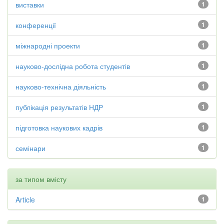
виставки
1
конференції
1
міжнародні проекти
1
науково-дослідна робота студентів
1
науково-технічна діяльність
1
публікація результатів НДР
1
підготовка наукових кадрів
1
семінари
1
за типом вмісту
Article
1