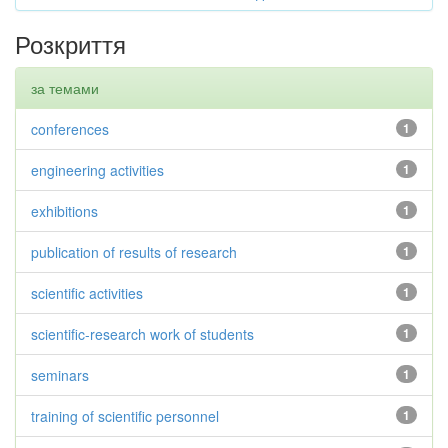
Розкриття
за темами
conferences
1
engineering activities
1
exhibitions
1
publication of results of research
1
scientific activities
1
scientific-research work of students
1
seminars
1
training of scientific personnel
1