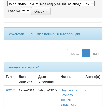
Впорядкування
Автори
Результати 1-1 зі 1 (час пошуку: 0.002 секунди).
назад
1
далі
Знайдені матеріали:
Тип
Дата
Дата
Назва
Автор(и)
випуску
внесення
Article
1-січ-2011
24-гру-2015
Наукова та
-
науково-
технічна
діяльність