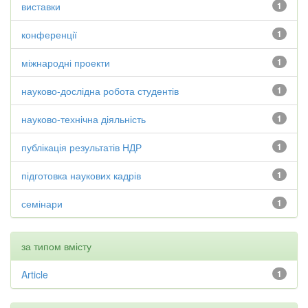
виставки
1
конференції
1
міжнародні проекти
1
науково-дослідна робота студентів
1
науково-технічна діяльність
1
публікація результатів НДР
1
підготовка наукових кадрів
1
семінари
1
за типом вмісту
Article
1