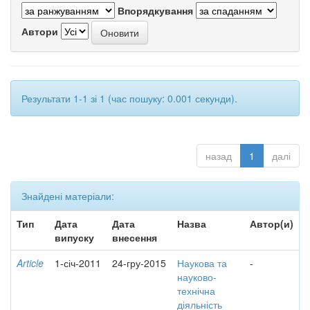
Впорядкування
Автори
Результати 1-1 зі 1 (час пошуку: 0.001 секунди).
назад
1
далі
Знайдені матеріали:
Тип
Дата
Дата
Назва
Автор(и)
випуску
внесення
Article
1-січ-2011
24-гру-2015
Наукова та
-
науково-
технічна
діяльність