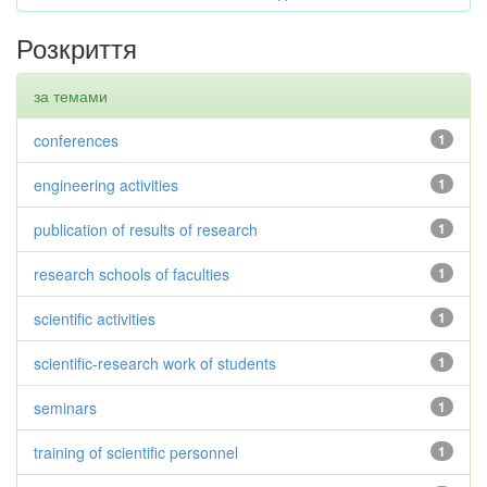
Розкриття
за темами
conferences
1
engineering activities
1
publication of results of research
1
research schools of faculties
1
scientific activities
1
scientific-research work of students
1
seminars
1
training of scientific personnel
1