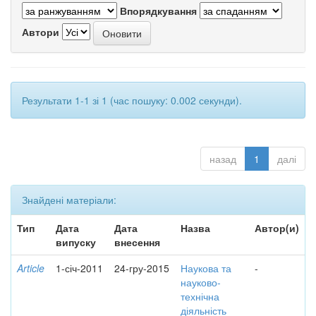
Впорядкування
Автори
Результати 1-1 зі 1 (час пошуку: 0.002 секунди).
назад
1
далі
Знайдені матеріали:
Тип
Дата
Дата
Назва
Автор(и)
випуску
внесення
Article
1-січ-2011
24-гру-2015
Наукова та
-
науково-
технічна
діяльність