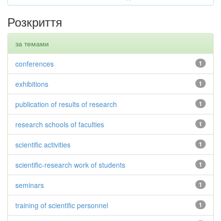
Розкриття
за темами
conferences
1
exhibitions
1
publication of results of research
1
research schools of faculties
1
scientific activities
1
scientific-research work of students
1
seminars
1
training of scientific personnel
1