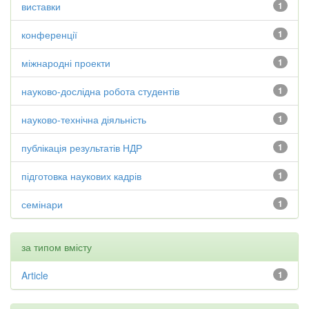
виставки
1
конференції
1
міжнародні проекти
1
науково-дослідна робота студентів
1
науково-технічна діяльність
1
публікація результатів НДР
1
підготовка наукових кадрів
1
семінари
1
за типом вмісту
Article
1