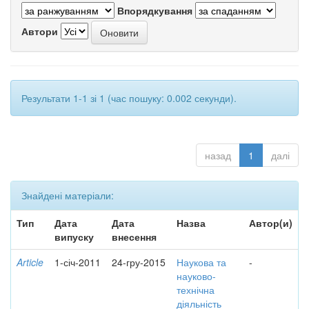
Впорядкування
Автори
Результати 1-1 зі 1 (час пошуку: 0.002 секунди).
назад
1
далі
Знайдені матеріали:
Тип
Дата
Дата
Назва
Автор(и)
випуску
внесення
Article
1-січ-2011
24-гру-2015
Наукова та
-
науково-
технічна
діяльність