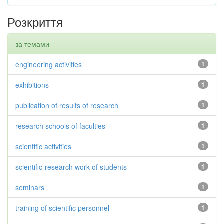
Розкриття
за темами
engineering activities
1
exhibitions
1
publication of results of research
1
research schools of faculties
1
scientific activities
1
scientific-research work of students
1
seminars
1
training of scientific personnel
1