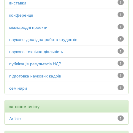
виставки
1
конференції
1
міжнародні проекти
1
науково-дослідна робота студентів
1
науково-технічна діяльність
1
публікація результатів НДР
1
підготовка наукових кадрів
1
семінари
1
за типом вмісту
Article
1