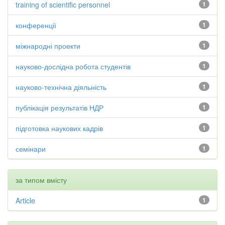
training of scientific personnel
1
конференції
1
міжнародні проекти
1
науково-дослідна робота студентів
1
науково-технічна діяльність
1
публікація результатів НДР
1
підготовка наукових кадрів
1
семінари
1
за типом вмісту
Article
1