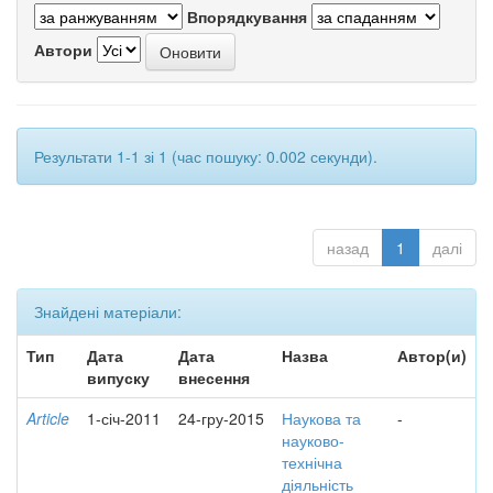
Впорядкування
Автори
Результати 1-1 зі 1 (час пошуку: 0.002 секунди).
назад
1
далі
Знайдені матеріали:
Тип
Дата
Дата
Назва
Автор(и)
випуску
внесення
Article
1-січ-2011
24-гру-2015
Наукова та
-
науково-
технічна
діяльність