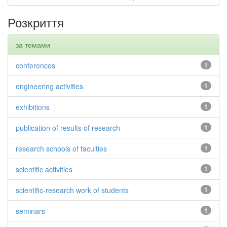
Розкриття
за темами
conferences
1
engineering activities
1
exhibitions
1
publication of results of research
1
research schools of faculties
1
scientific activities
1
scientific-research work of students
1
seminars
1