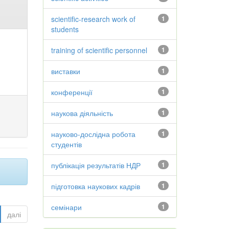
scientific-research work of
1
students
training of scientific personnel
1
виставки
1
конференції
1
наукова діяльність
1
науково-дослідна робота
1
студентів
публікація результатів НДР
1
підготовка наукових кадрів
1
семінари
1
далі