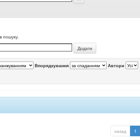
в пошуку.
Впорядкування
Автори
назад
1