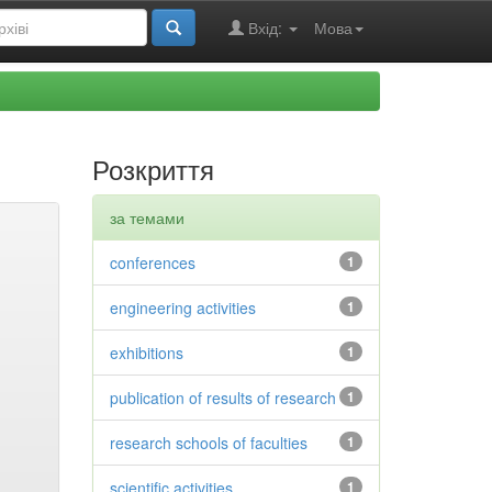
Вхід:
Мова
Розкриття
за темами
conferences
1
engineering activities
1
exhibitions
1
publication of results of research
1
research schools of faculties
1
scientific activities
1