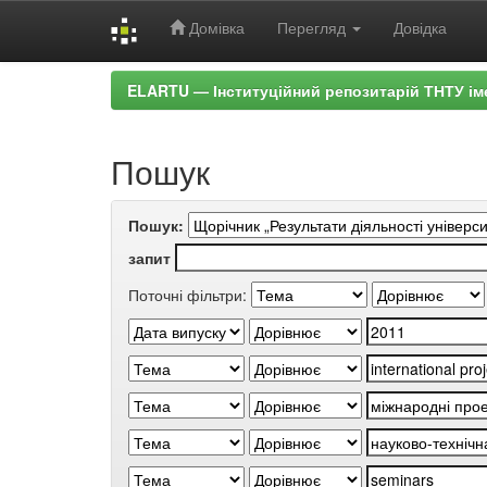
Домівка
Перегляд
Довідка
Skip
ELARTU — Інституційний репозитарій ТНТУ ім
navigation
Пошук
Пошук:
запит
Поточні фільтри: