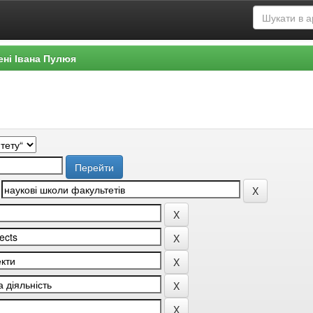
ені Івана Пулюя