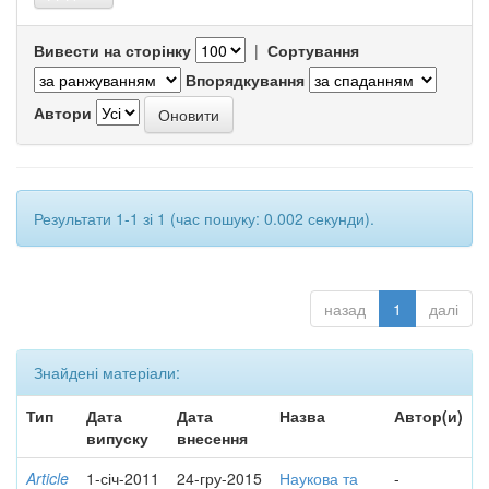
Вивести на сторінку
|
Сортування
Впорядкування
Автори
Результати 1-1 зі 1 (час пошуку: 0.002 секунди).
назад
1
далі
Знайдені матеріали:
Тип
Дата
Дата
Назва
Автор(и)
випуску
внесення
Article
1-січ-2011
24-гру-2015
Наукова та
-