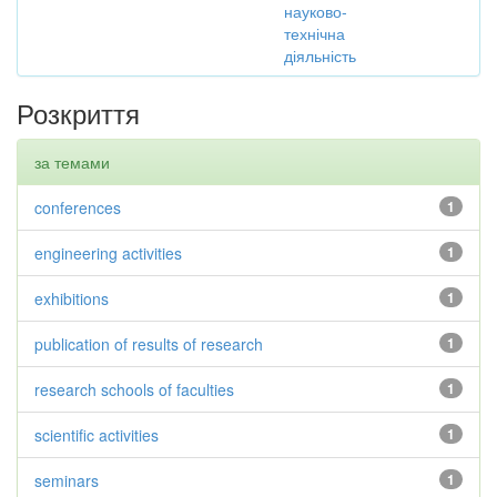
науково-
технічна
діяльність
Розкриття
за темами
conferences
1
engineering activities
1
exhibitions
1
publication of results of research
1
research schools of faculties
1
scientific activities
1
seminars
1