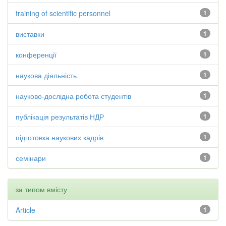
training of scientific personnel
1
виставки
1
конференції
1
наукова діяльність
1
науково-дослідна робота студентів
1
публікація результатів НДР
1
підготовка наукових кадрів
1
семінари
1
за типом вмісту
Article
1