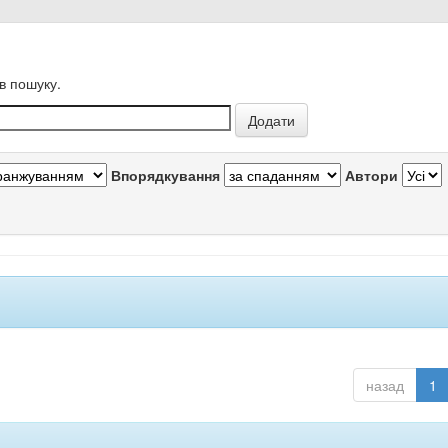
в пошуку.
Впорядкування
Автори
назад
1