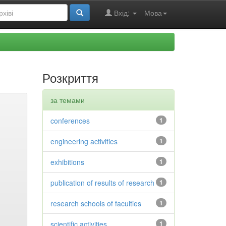
Вхід:
Мова
Розкриття
за темами
conferences
1
engineering activities
1
exhibitions
1
publication of results of research
1
research schools of faculties
1
scientific activities
1