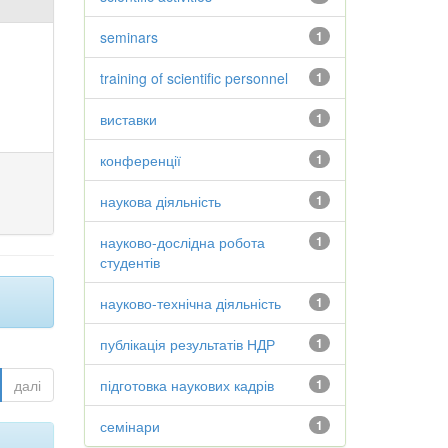
seminars
1
training of scientific personnel
1
виставки
1
конференції
1
наукова діяльність
1
науково-дослідна робота
1
студентів
науково-технічна діяльність
1
публікація результатів НДР
1
далі
підготовка наукових кадрів
1
семінари
1