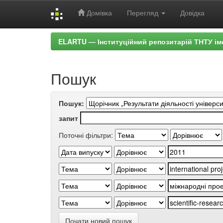
Домівка
Перегляд
Довідка
Skip
ELARTU — Інституційний репозитарій ТНТУ ім
navigation
Пошук
Пошук:
запит
Поточні фільтри:
Почати новий пошук