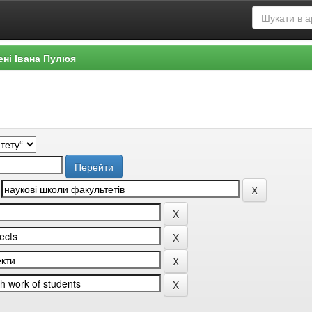
ені Івана Пулюя