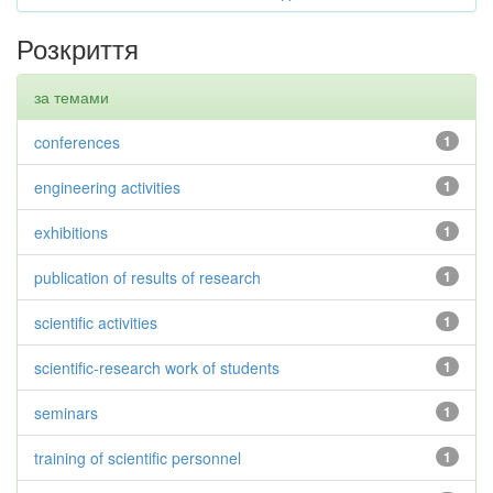
Розкриття
за темами
conferences
1
engineering activities
1
exhibitions
1
publication of results of research
1
scientific activities
1
scientific-research work of students
1
seminars
1
training of scientific personnel
1