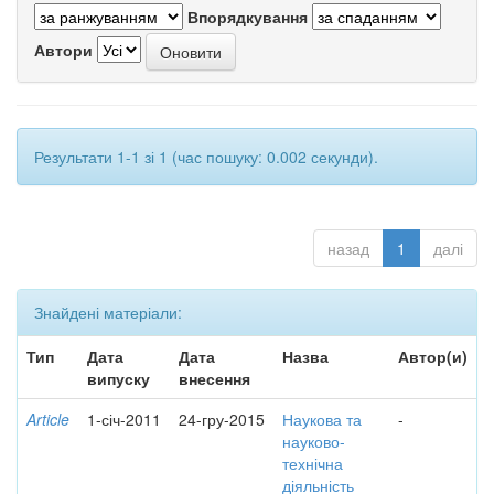
Впорядкування
Автори
Результати 1-1 зі 1 (час пошуку: 0.002 секунди).
назад
1
далі
Знайдені матеріали:
Тип
Дата
Дата
Назва
Автор(и)
випуску
внесення
Article
1-січ-2011
24-гру-2015
Наукова та
-
науково-
технічна
діяльність