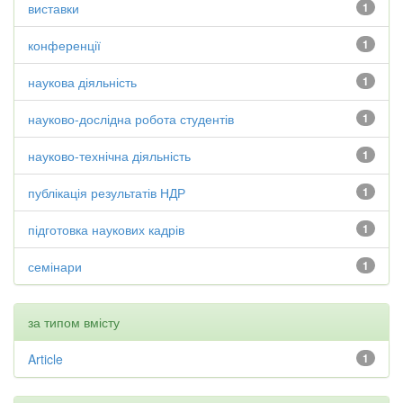
виставки
1
конференції
1
наукова діяльність
1
науково-дослідна робота студентів
1
науково-технічна діяльність
1
публікація результатів НДР
1
підготовка наукових кадрів
1
семінари
1
за типом вмісту
Article
1