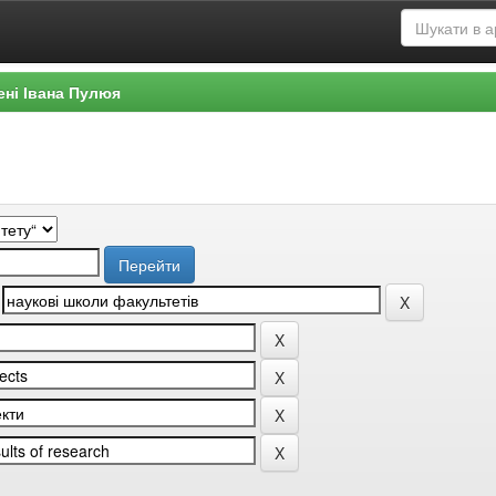
ені Івана Пулюя