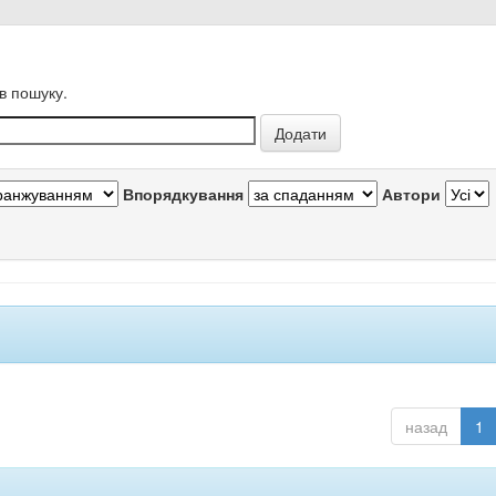
в пошуку.
Впорядкування
Автори
назад
1