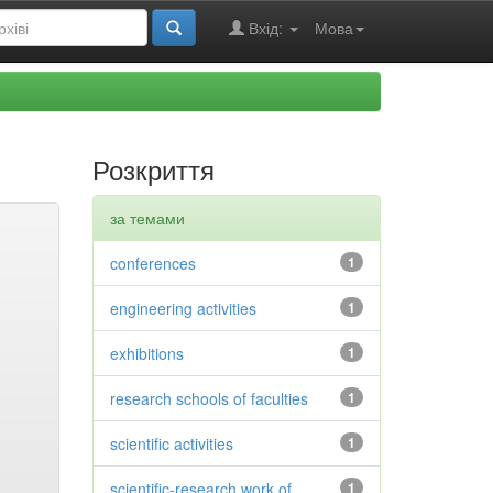
Вхід:
Мова
Розкриття
за темами
conferences
1
engineering activities
1
exhibitions
1
research schools of faculties
1
scientific activities
1
scientific-research work of
1