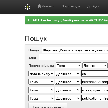
Домівка
Перегляд
Довідка
Skip
ELARTU — Інституційний репозитарій ТНТУ ім
navigation
Пошук
Пошук:
запит
Поточні фільтри:
Почати новий пошук