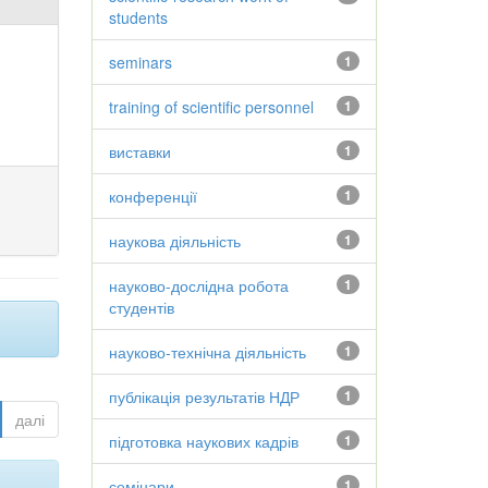
students
seminars
1
training of scientific personnel
1
виставки
1
конференції
1
наукова діяльність
1
науково-дослідна робота
1
студентів
науково-технічна діяльність
1
публікація результатів НДР
1
далі
підготовка наукових кадрів
1
семінари
1