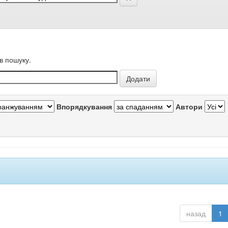
в пошуку.
Впорядкування
Автори
назад
1