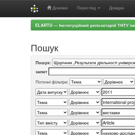
Домівка
Перегляд
Довідка
Skip
ELARTU — Інституційний репозитарій ТНТУ ім
navigation
Пошук
Пошук:
запит
Поточні фільтри: