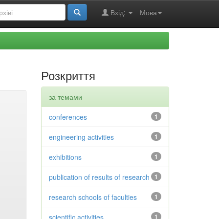
Вхід:
Мова
Розкриття
за темами
conferences
1
engineering activities
1
exhibitions
1
publication of results of research
1
research schools of faculties
1
scientific activities
1