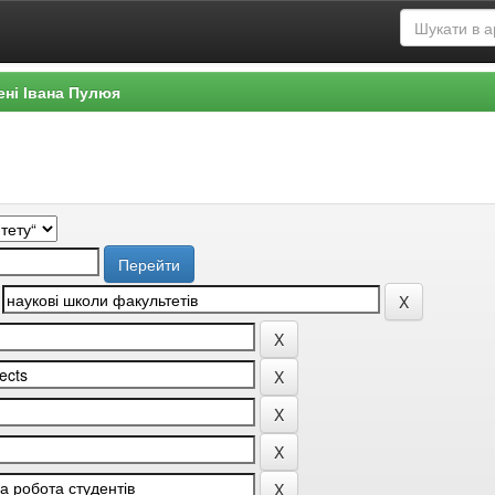
ені Івана Пулюя