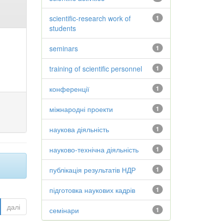
scientific-research work of
1
students
seminars
1
training of scientific personnel
1
конференції
1
міжнародні проекти
1
наукова діяльність
1
науково-технічна діяльність
1
публікація результатів НДР
1
підготовка наукових кадрів
1
далі
семінари
1