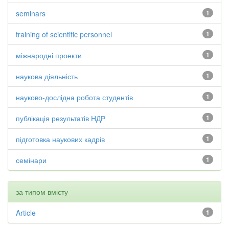
seminars
1
training of scientific personnel
1
міжнародні проекти
1
наукова діяльність
1
науково-дослідна робота студентів
1
публікація результатів НДР
1
підготовка наукових кадрів
1
семінари
1
за типом вмісту
Article
1