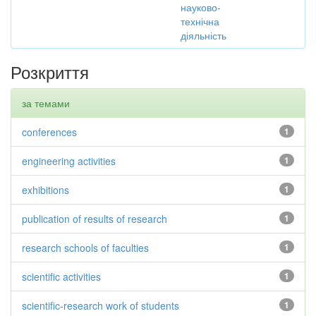
науково-
технічна
діяльність
Розкриття
за темами
conferences
1
engineering activities
1
exhibitions
1
publication of results of research
1
research schools of faculties
1
scientific activities
1
scientific-research work of students
1