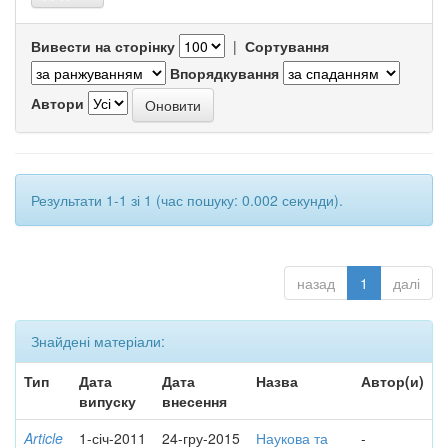
Вивести на сторінку
|
Сортування
Впорядкування
Автори
Результати 1-1 зі 1 (час пошуку: 0.002 секунди).
назад
1
далі
Знайдені матеріали:
Тип
Дата
Дата
Назва
Автор(и)
випуску
внесення
Article
1-січ-2011
24-гру-2015
Наукова та
-