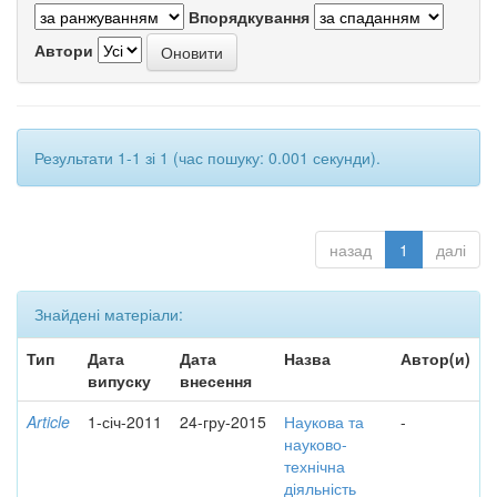
Впорядкування
Автори
Результати 1-1 зі 1 (час пошуку: 0.001 секунди).
назад
1
далі
Знайдені матеріали:
Тип
Дата
Дата
Назва
Автор(и)
випуску
внесення
Article
1-січ-2011
24-гру-2015
Наукова та
-
науково-
технічна
діяльність