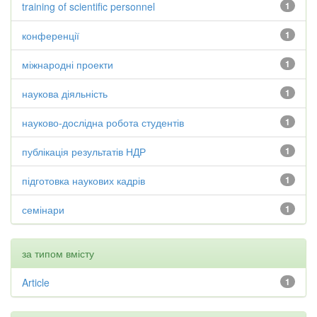
training of scientific personnel
1
конференції
1
міжнародні проекти
1
наукова діяльність
1
науково-дослідна робота студентів
1
публікація результатів НДР
1
підготовка наукових кадрів
1
семінари
1
за типом вмісту
Article
1