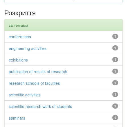
Розкриття
за темами
conferences
1
engineering activities
1
exhibitions
1
publication of results of research
1
research schools of faculties
1
scientific activities
1
scientific-research work of students
1
seminars
1