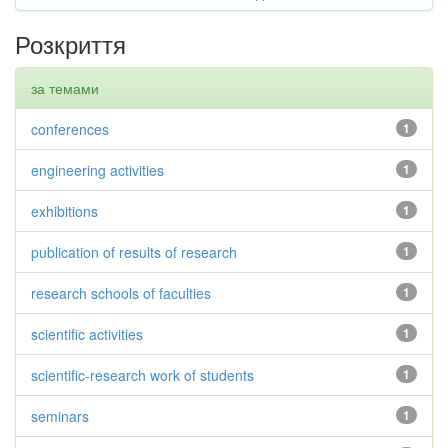
Розкриття
за темами
conferences
1
engineering activities
1
exhibitions
1
publication of results of research
1
research schools of faculties
1
scientific activities
1
scientific-research work of students
1
seminars
1