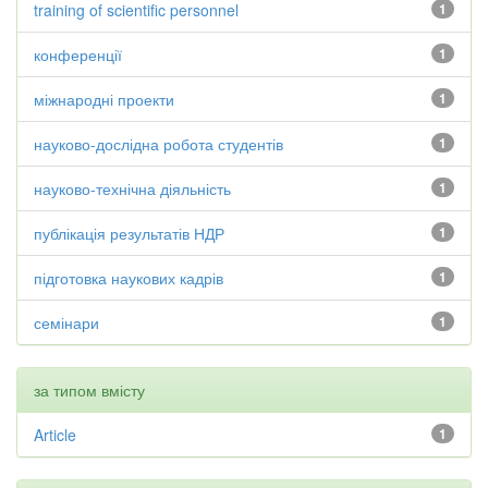
training of scientific personnel
1
конференції
1
міжнародні проекти
1
науково-дослідна робота студентів
1
науково-технічна діяльність
1
публікація результатів НДР
1
підготовка наукових кадрів
1
семінари
1
за типом вмісту
Article
1