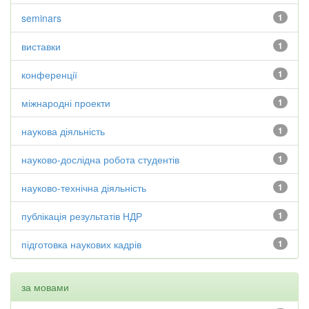
seminars
1
виставки
1
конференції
1
міжнародні проекти
1
наукова діяльність
1
науково-дослідна робота студентів
1
науково-технічна діяльність
1
публікація результатів НДР
1
підготовка наукових кадрів
1
за мовами