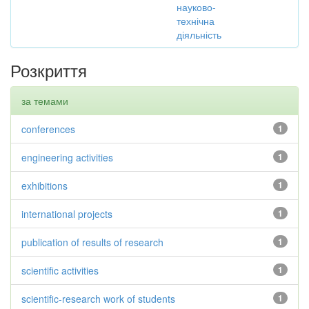
науково-
технічна
діяльність
Розкриття
за темами
conferences
1
engineering activities
1
exhibitions
1
international projects
1
publication of results of research
1
scientific activities
1
scientific-research work of students
1