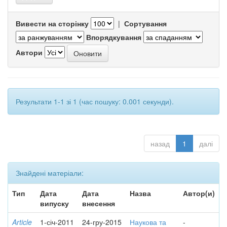
Вивести на сторінку
|
Сортування
Впорядкування
Автори
Результати 1-1 зі 1 (час пошуку: 0.001 секунди).
назад
1
далі
Знайдені матеріали:
Тип
Дата
Дата
Назва
Автор(и)
випуску
внесення
Article
1-січ-2011
24-гру-2015
Наукова та
-