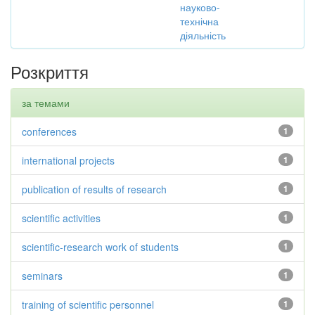
науково-
технічна
діяльність
Розкриття
за темами
conferences
1
international projects
1
publication of results of research
1
scientific activities
1
scientific-research work of students
1
seminars
1
training of scientific personnel
1