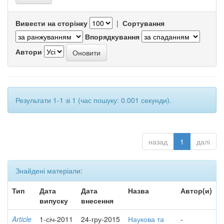
Вивести на сторінку
|
Сортування
Впорядкування
Автори
Результати 1-1 зі 1 (час пошуку: 0.001 секунди).
назад
1
далі
Знайдені матеріали:
Тип
Дата
Дата
Назва
Автор(и)
випуску
внесення
Article
1-січ-2011
24-гру-2015
Наукова та
-