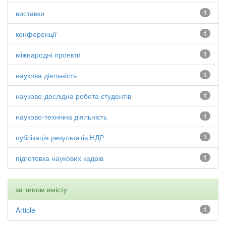
виставки
1
конференції
1
міжнародні проекти
1
наукова діяльність
1
науково-дослідна робота студентів
1
науково-технічна діяльність
1
публікація результатів НДР
1
підготовка наукових кадрів
1
за типом вмісту
Article
1