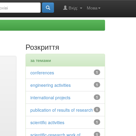
Вхід:
Мова
Розкриття
за темами
conferences
1
engineering activities
1
international projects
1
publication of results of research
1
scientific activities
1
scientific-research work of
1