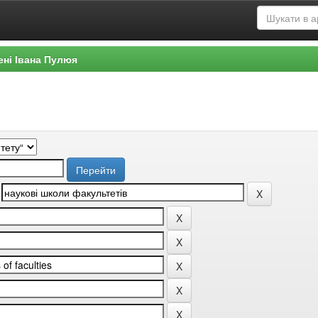
ені Івана Пулюя