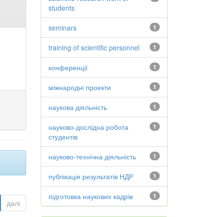
students
seminars
1
training of scientific personnel
1
конференції
1
міжнародні проекти
1
наукова діяльність
1
науково-дослідна робота
1
студентів
науково-технічна діяльність
1
публікація результатів НДР
1
підготовка наукових кадрів
1
далі