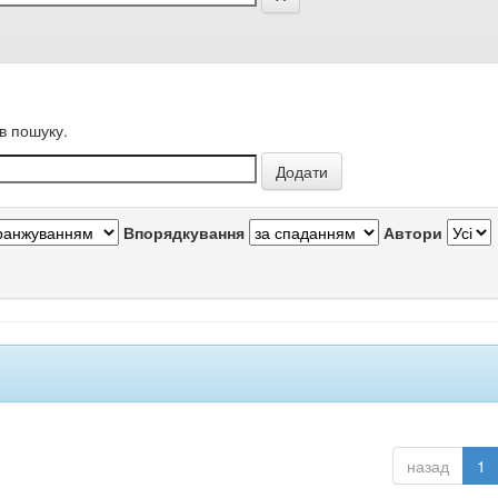
в пошуку.
Впорядкування
Автори
назад
1