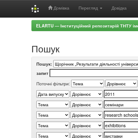
Домівка
Перегляд
Довідка
Skip
ELARTU — Інституційний репозитарій ТНТУ ім
navigation
Пошук
Пошук:
запит
Поточні фільтри: