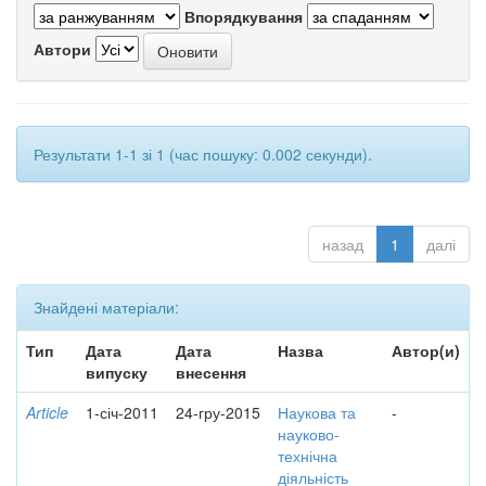
Впорядкування
Автори
Результати 1-1 зі 1 (час пошуку: 0.002 секунди).
назад
1
далі
Знайдені матеріали:
Тип
Дата
Дата
Назва
Автор(и)
випуску
внесення
Article
1-січ-2011
24-гру-2015
Наукова та
-
науково-
технічна
діяльність