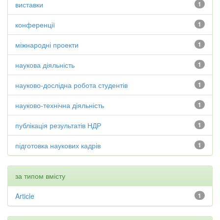
виставки
1
конференції
1
міжнародні проекти
1
наукова діяльність
1
науково-дослідна робота студентів
1
науково-технічна діяльність
1
публікація результатів НДР
1
підготовка наукових кадрів
1
за типом вмісту
Article
1