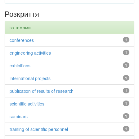
Розкриття
за темами
conferences
1
engineering activities
1
exhibitions
1
international projects
1
publication of results of research
1
scientific activities
1
seminars
1
training of scientific personnel
1