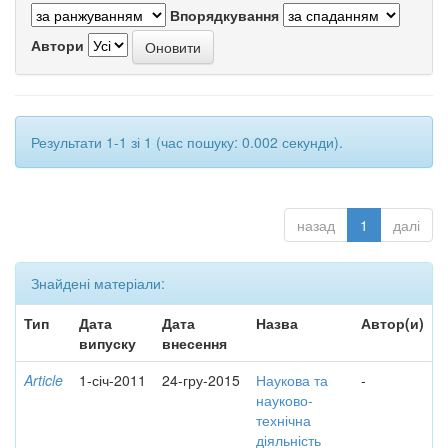
Впорядкування
Автори
Результати 1-1 зі 1 (час пошуку: 0.002 секунди).
назад
1
далі
Знайдені матеріали:
Тип
Дата
Дата
Назва
Автор(и)
випуску
внесення
Article
1-січ-2011
24-гру-2015
Наукова та
-
науково-
технічна
діяльність