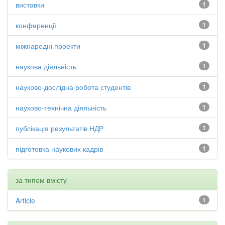
виставки
1
конференції
1
міжнародні проекти
1
наукова діяльність
1
науково-дослідна робота студентів
1
науково-технічна діяльність
1
публікація результатів НДР
1
підготовка наукових кадрів
1
за типом вмісту
Article
1