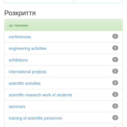
Розкриття
за темами
conferences
1
engineering activities
1
exhibitions
1
international projects
1
scientific activities
1
scientific-research work of students
1
seminars
1
training of scientific personnel
1