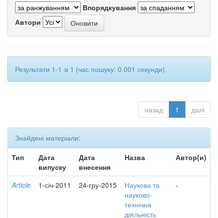
Впорядкування
Автори
Результати 1-1 зі 1 (час пошуку: 0.001 секунди).
назад
1
далі
Знайдені матеріали:
Тип
Дата
Дата
Назва
Автор(и)
випуску
внесення
Article
1-січ-2011
24-гру-2015
Наукова та
-
науково-
технічна
діяльність