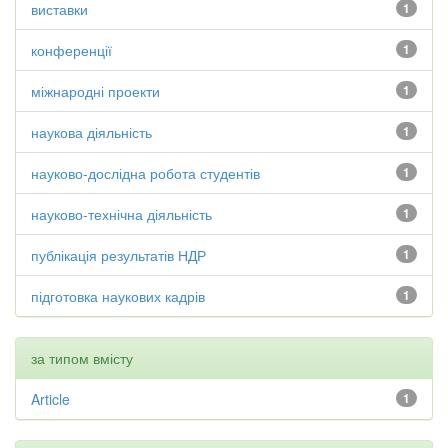
виставки
1
конференції
1
міжнародні проекти
1
наукова діяльність
1
науково-дослідна робота студентів
1
науково-технічна діяльність
1
публікація результатів НДР
1
підготовка наукових кадрів
1
за типом вмісту
Article
1