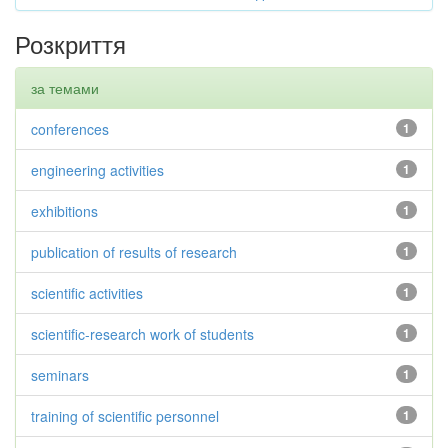
Розкриття
за темами
conferences
1
engineering activities
1
exhibitions
1
publication of results of research
1
scientific activities
1
scientific-research work of students
1
seminars
1
training of scientific personnel
1