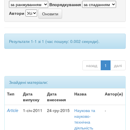
Впорядкування
Автори
Результати 1-1 зі 1 (час пошуку: 0.002 секунди).
назад
1
далі
Знайдені матеріали:
Тип
Дата
Дата
Назва
Автор(и)
випуску
внесення
Article
1-січ-2011
24-гру-2015
Наукова та
-
науково-
технічна
діяльність