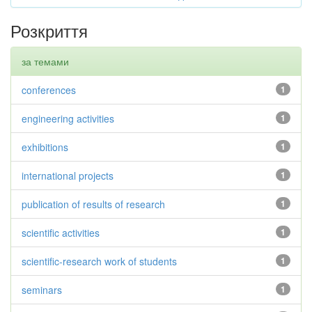
Розкриття
за темами
conferences
1
engineering activities
1
exhibitions
1
international projects
1
publication of results of research
1
scientific activities
1
scientific-research work of students
1
seminars
1