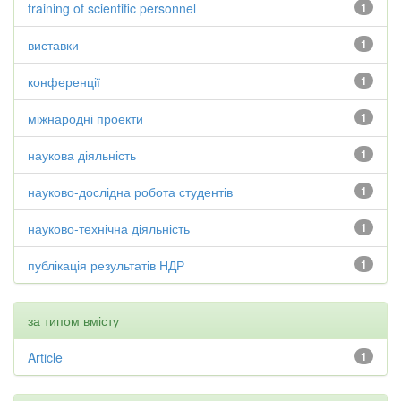
training of scientific personnel
1
виставки
1
конференції
1
міжнародні проекти
1
наукова діяльність
1
науково-дослідна робота студентів
1
науково-технічна діяльність
1
публікація результатів НДР
1
за типом вмісту
Article
1