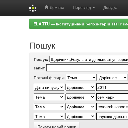
Домівка
Перегляд
Довідка
Skip
ELARTU — Інституційний репозитарій ТНТУ ім
navigation
Пошук
Пошук:
запит
Поточні фільтри:
Почати новий пошук