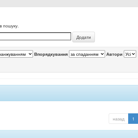
в пошуку.
Впорядкування
Автори
назад
1