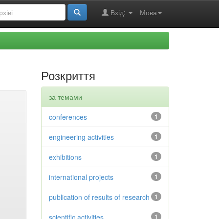
Вхід:
Мова
Розкриття
за темами
conferences
1
engineering activities
1
exhibitions
1
international projects
1
publication of results of research
1
scientific activities
1