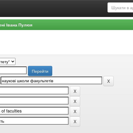
ені Івана Пулюя