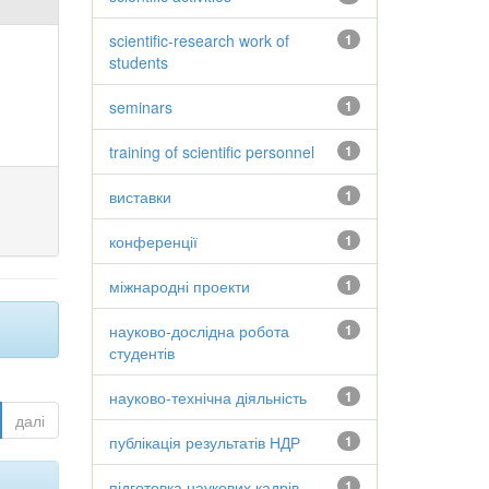
scientific-research work of
1
students
seminars
1
training of scientific personnel
1
виставки
1
конференції
1
міжнародні проекти
1
науково-дослідна робота
1
студентів
науково-технічна діяльність
1
далі
публікація результатів НДР
1
підготовка наукових кадрів
1