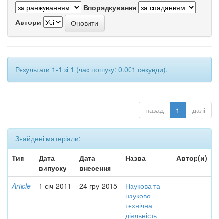
Впорядкування
Автори
Результати 1-1 зі 1 (час пошуку: 0.001 секунди).
назад
1
далі
Знайдені матеріали:
Тип
Дата
Дата
Назва
Автор(и)
випуску
внесення
Article
1-січ-2011
24-гру-2015
Наукова та
-
науково-
технічна
діяльність