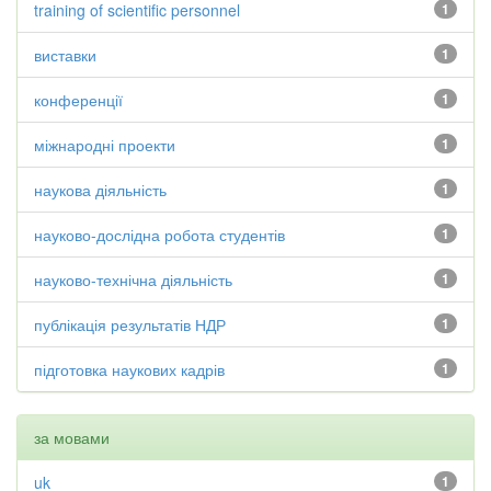
training of scientific personnel
1
виставки
1
конференції
1
міжнародні проекти
1
наукова діяльність
1
науково-дослідна робота студентів
1
науково-технічна діяльність
1
публікація результатів НДР
1
підготовка наукових кадрів
1
за мовами
uk
1