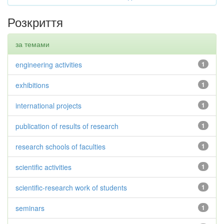
Розкриття
за темами
engineering activities
1
exhibitions
1
international projects
1
publication of results of research
1
research schools of faculties
1
scientific activities
1
scientific-research work of students
1
seminars
1