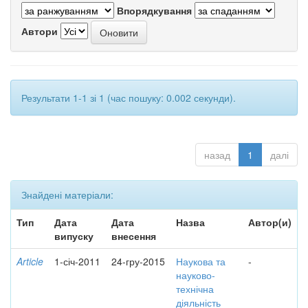
Впорядкування
Автори
Результати 1-1 зі 1 (час пошуку: 0.002 секунди).
назад
1
далі
Знайдені матеріали:
Тип
Дата
Дата
Назва
Автор(и)
випуску
внесення
Article
1-січ-2011
24-гру-2015
Наукова та
-
науково-
технічна
діяльність