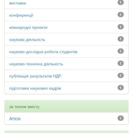
виставки
1
конференції
1
міжнародні проекти
1
наукова діяльність
1
науково-дослідна робота студентів
1
науково-технічна діяльність
1
публікація результатів НДР
1
підготовка наукових кадрів
1
за типом вмісту
Article
1