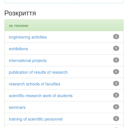
Розкриття
за темами
engineering activities
1
exhibitions
1
international projects
1
publication of results of research
1
research schools of faculties
1
scientific-research work of students
1
seminars
1
training of scientific personnel
1