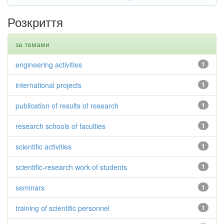
Розкриття
за темами
engineering activities
1
international projects
1
publication of results of research
1
research schools of faculties
1
scientific activities
1
scientific-research work of students
1
seminars
1
training of scientific personnel
1