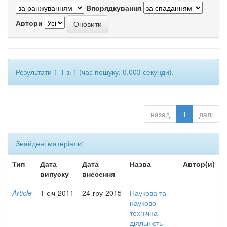
Впорядкування
Автори
Результати 1-1 зі 1 (час пошуку: 0.003 секунди).
назад
1
далі
Знайдені матеріали:
Тип
Дата
Дата
Назва
Автор(и)
випуску
внесення
Article
1-січ-2011
24-гру-2015
Наукова та
-
науково-
технічна
діяльність