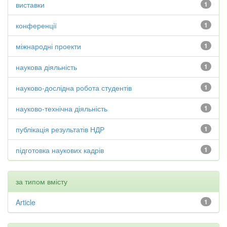
виставки
1
конференції
1
міжнародні проекти
1
наукова діяльність
1
науково-дослідна робота студентів
1
науково-технічна діяльність
1
публікація результатів НДР
1
підготовка наукових кадрів
1
за типом вмісту
Article
1