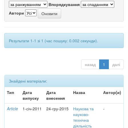
Впорядкування
Автори
Результати 1-1 зі 1 (час пошуку: 0.002 секунди).
назад
1
далі
Знайдені матеріали:
Тип
Дата
Дата
Назва
Автор(и)
випуску
внесення
Article
1-січ-2011
24-гру-2015
Наукова та
-
науково-
технічна
діяльність