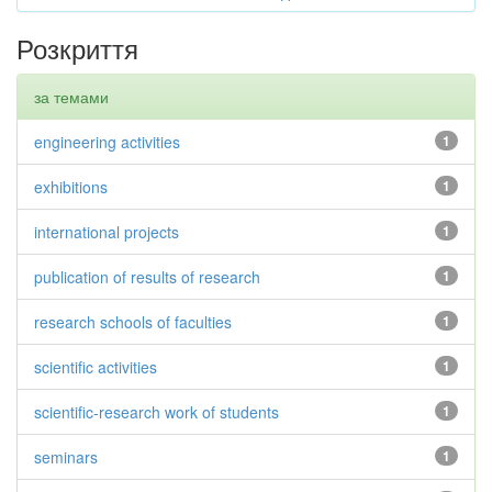
Розкриття
за темами
engineering activities
1
exhibitions
1
international projects
1
publication of results of research
1
research schools of faculties
1
scientific activities
1
scientific-research work of students
1
seminars
1