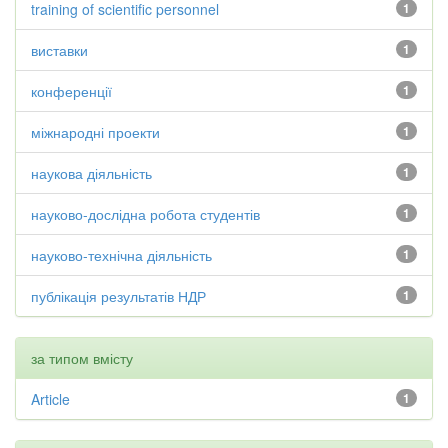
training of scientific personnel
1
виставки
1
конференції
1
міжнародні проекти
1
наукова діяльність
1
науково-дослідна робота студентів
1
науково-технічна діяльність
1
публікація результатів НДР
1
за типом вмісту
Article
1