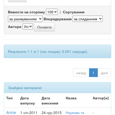
Вивести на сторінку
|
Сортування
Впорядкування
Автори
Результати 1-1 зі 1 (час пошуку: 0.001 секунди).
назад
1
далі
Знайдені матеріали:
Тип
Дата
Дата
Назва
Автор(и)
випуску
внесення
Article
1-січ-2011
24-гру-2015
Наукова та
-