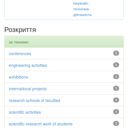
науково-
технічна
діяльність
Розкриття
за темами
conferences
1
engineering activities
1
exhibitions
1
international projects
1
research schools of faculties
1
scientific activities
1
scientific-research work of students
1