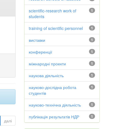
scientific-research work of
1
students
training of scientific personnel
1
виставки
1
конференції
1
міжнародні проекти
1
наукова діяльність
1
науково-дослідна робота
1
студентів
науково-технічна діяльність
1
публікація результатів НДР
1
далі