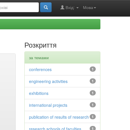
Вхід:
Мова
Розкриття
за темами
conferences
1
engineering activities
1
exhibitions
1
international projects
1
publication of results of research
1
research schools of faculties
1