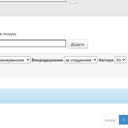
в пошуку.
Впорядкування
Автори
назад
1