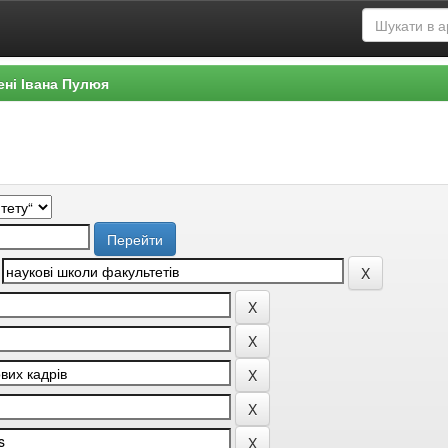
ені Івана Пулюя