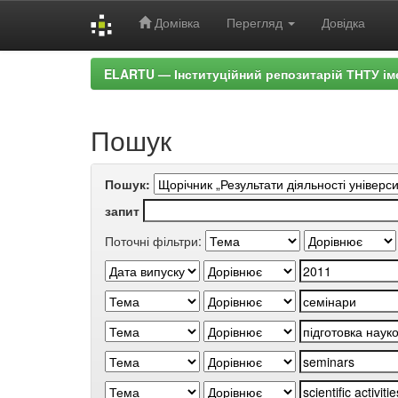
Домівка
Перегляд
Довідка
Skip
ELARTU — Інституційний репозитарій ТНТУ ім
navigation
Пошук
Пошук:
запит
Поточні фільтри: