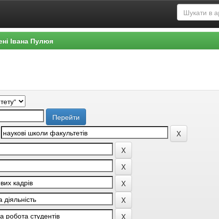
ені Івана Пулюя