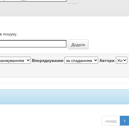
в пошуку.
Впорядкування
Автори
назад
1