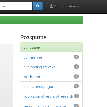
Вхід:
Мова
Розкриття
за темами
conferences
1
engineering activities
1
exhibitions
1
international projects
1
publication of results of research
1
research schools of faculties
1