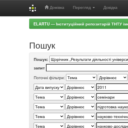
Домівка
Перегляд
Довідка
Skip
ELARTU — Інституційний репозитарій ТНТУ ім
navigation
Пошук
Пошук:
запит
Поточні фільтри: