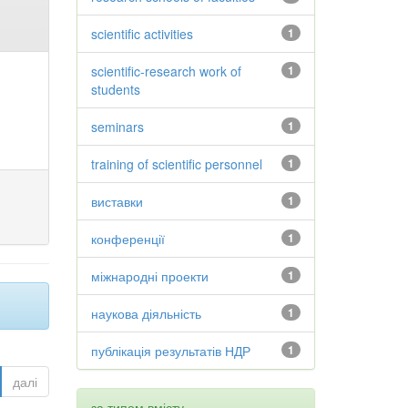
scientific activities
1
scientific-research work of
1
students
seminars
1
training of scientific personnel
1
виставки
1
конференції
1
міжнародні проекти
1
наукова діяльність
1
публікація результатів НДР
1
далі
за типом вмісту