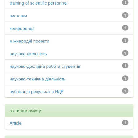
training of scientific personnel
1
виставки
1
конференції
1
міжнародні проекти
1
наукова діяльність
1
науково-дослідна робота студентів
1
науково-технічна діяльність
1
публікація результатів НДР
1
за типом вмісту
Article
1