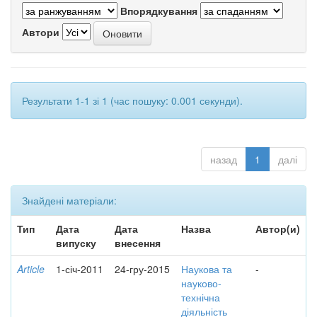
Впорядкування
Автори
Результати 1-1 зі 1 (час пошуку: 0.001 секунди).
назад
1
далі
Знайдені матеріали:
Тип
Дата
Дата
Назва
Автор(и)
випуску
внесення
Article
1-січ-2011
24-гру-2015
Наукова та
-
науково-
технічна
діяльність