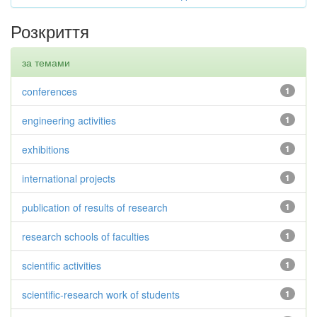
Розкриття
за темами
conferences
1
engineering activities
1
exhibitions
1
international projects
1
publication of results of research
1
research schools of faculties
1
scientific activities
1
scientific-research work of students
1