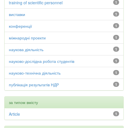
training of scientific personnel
1
виставки
1
конференції
1
міжнародні проекти
1
наукова діяльність
1
науково-дослідна робота студентів
1
науково-технічна діяльність
1
публікація результатів НДР
1
за типом вмісту
Article
1