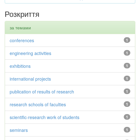
Розкриття
за темами
conferences
1
engineering activities
1
exhibitions
1
international projects
1
publication of results of research
1
research schools of faculties
1
scientific-research work of students
1
seminars
1