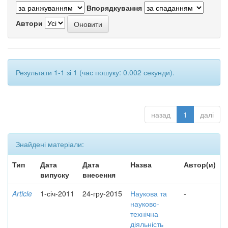
Впорядкування
Автори
Результати 1-1 зі 1 (час пошуку: 0.002 секунди).
назад
1
далі
Знайдені матеріали:
Тип
Дата
Дата
Назва
Автор(и)
випуску
внесення
Article
1-січ-2011
24-гру-2015
Наукова та
-
науково-
технічна
діяльність