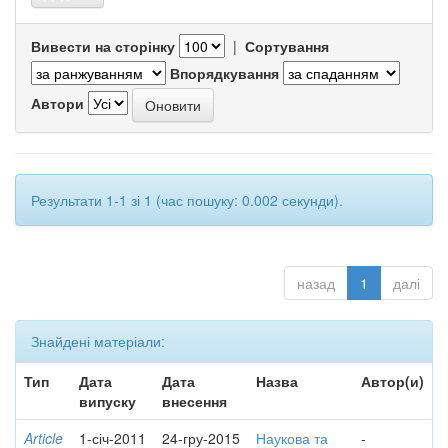
Вивести на сторінку
|
Сортування
Впорядкування
Автори
Результати 1-1 зі 1 (час пошуку: 0.002 секунди).
назад
1
далі
Знайдені матеріали:
Тип
Дата
Дата
Назва
Автор(и)
випуску
внесення
Article
1-січ-2011
24-гру-2015
Наукова та
-