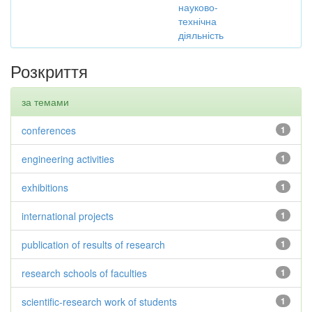
науково-
технічна
діяльність
Розкриття
за темами
conferences
1
engineering activities
1
exhibitions
1
international projects
1
publication of results of research
1
research schools of faculties
1
scientific-research work of students
1