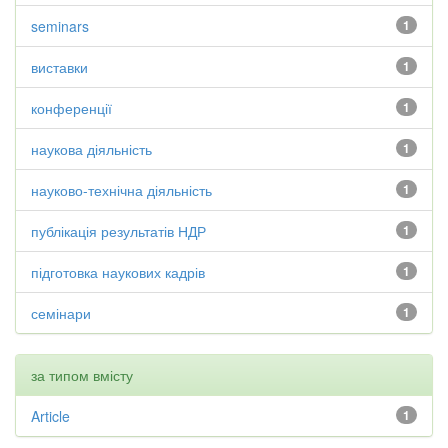
seminars
1
виставки
1
конференції
1
наукова діяльність
1
науково-технічна діяльність
1
публікація результатів НДР
1
підготовка наукових кадрів
1
семінари
1
за типом вмісту
Article
1