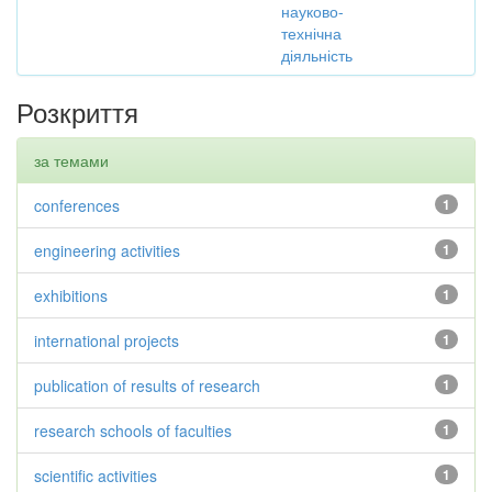
науково-
технічна
діяльність
Розкриття
за темами
conferences
1
engineering activities
1
exhibitions
1
international projects
1
publication of results of research
1
research schools of faculties
1
scientific activities
1