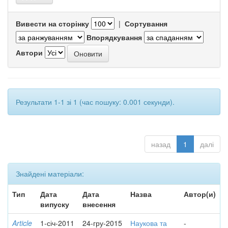
Вивести на сторінку
|
Сортування
Впорядкування
Автори
Результати 1-1 зі 1 (час пошуку: 0.001 секунди).
назад
1
далі
Знайдені матеріали:
Тип
Дата
Дата
Назва
Автор(и)
випуску
внесення
Article
1-січ-2011
24-гру-2015
Наукова та
-