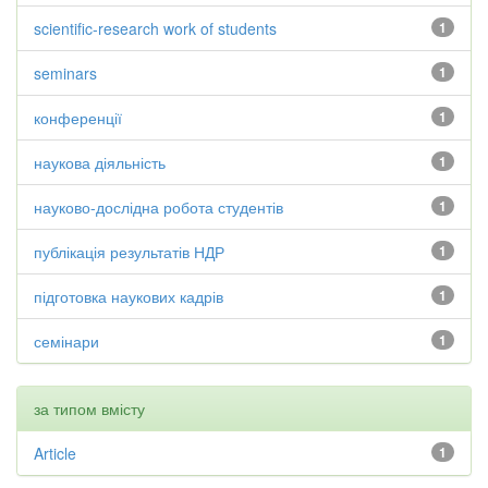
scientific-research work of students
1
seminars
1
конференції
1
наукова діяльність
1
науково-дослідна робота студентів
1
публікація результатів НДР
1
підготовка наукових кадрів
1
семінари
1
за типом вмісту
Article
1