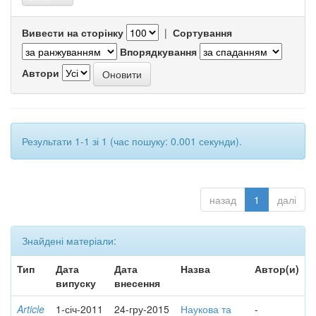
Вивести на сторінку
|
Сортування
Впорядкування
Автори
Результати 1-1 зі 1 (час пошуку: 0.001 секунди).
назад
1
далі
Знайдені матеріали:
Тип
Дата
Дата
Назва
Автор(и)
випуску
внесення
Article
1-січ-2011
24-гру-2015
Наукова та
-