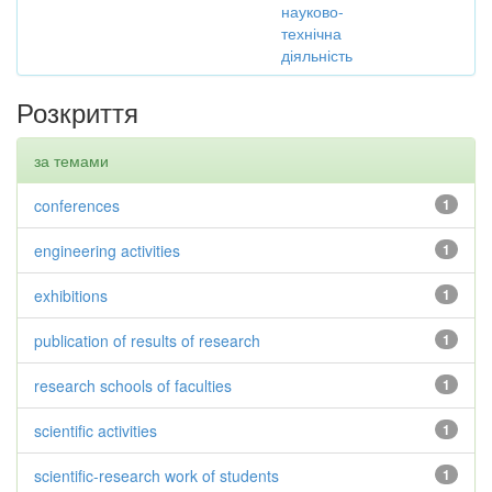
науково-
технічна
діяльність
Розкриття
за темами
conferences
1
engineering activities
1
exhibitions
1
publication of results of research
1
research schools of faculties
1
scientific activities
1
scientific-research work of students
1