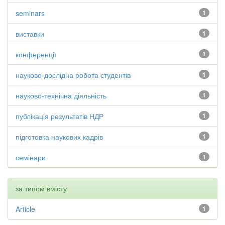
seminars
1
виставки
1
конференції
1
науково-дослідна робота студентів
1
науково-технічна діяльність
1
публікація результатів НДР
1
підготовка наукових кадрів
1
семінари
1
за типом вмісту
Article
1