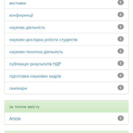
виставки
1
конференції
1
наукова діяльність
1
науково-дослідна робота студентів
1
науково-технічна діяльність
1
публікація результатів НДР
1
підготовка наукових кадрів
1
семінари
1
за типом вмісту
Article
1