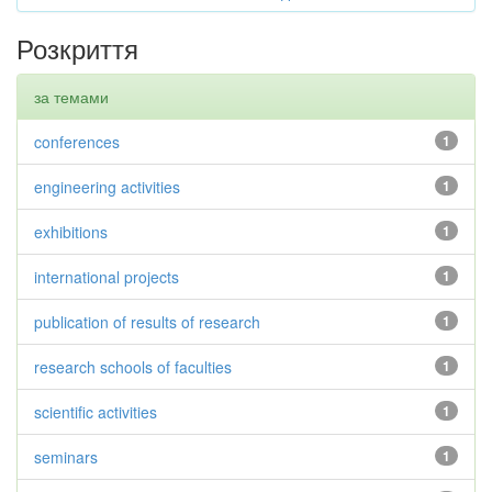
Розкриття
за темами
conferences
1
engineering activities
1
exhibitions
1
international projects
1
publication of results of research
1
research schools of faculties
1
scientific activities
1
seminars
1