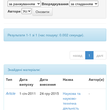
Впорядкування
Автори
Результати 1-1 зі 1 (час пошуку: 0.002 секунди).
назад
1
далі
Знайдені матеріали:
Тип
Дата
Дата
Назва
Автор(и)
випуску
внесення
Article
1-січ-2011
24-гру-2015
Наукова та
-
науково-
технічна
діяльність