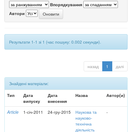
Впорядкування
Автори
Результати 1-1 зі 1 (час пошуку: 0.002 секунди).
назад
1
далі
Знайдені матеріали:
Тип
Дата
Дата
Назва
Автор(и)
випуску
внесення
Article
1-січ-2011
24-гру-2015
Наукова та
-
науково-
технічна
діяльність