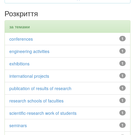
Розкриття
за темами
conferences
1
engineering activities
1
exhibitions
1
international projects
1
publication of results of research
1
research schools of faculties
1
scientific-research work of students
1
seminars
1