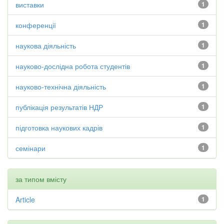
виставки
1
конференції
1
наукова діяльність
1
науково-дослідна робота студентів
1
науково-технічна діяльність
1
публікація результатів НДР
1
підготовка наукових кадрів
1
семінари
1
за типом вмісту
Article
1