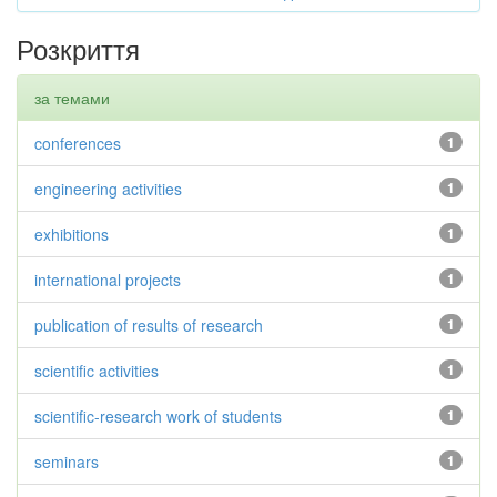
Розкриття
за темами
conferences
1
engineering activities
1
exhibitions
1
international projects
1
publication of results of research
1
scientific activities
1
scientific-research work of students
1
seminars
1