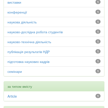
виставки
1
конференції
1
наукова діяльність
1
науково-дослідна робота студентів
1
науково-технічна діяльність
1
публікація результатів НДР
1
підготовка наукових кадрів
1
семінари
1
за типом вмісту
Article
1