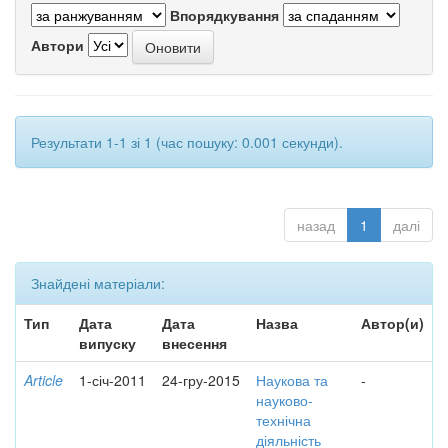
Впорядкування
Автори
Результати 1-1 зі 1 (час пошуку: 0.001 секунди).
назад
1
далі
Знайдені матеріали:
Тип
Дата
Дата
Назва
Автор(и)
випуску
внесення
Article
1-січ-2011
24-гру-2015
Наукова та
-
науково-
технічна
діяльність