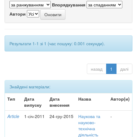
Впорядкування
Автори
Результати 1-1 зі 1 (час пошуку: 0.001 секунди).
назад
1
далі
Знайдені матеріали:
Тип
Дата
Дата
Назва
Автор(и)
випуску
внесення
Article
1-січ-2011
24-гру-2015
Наукова та
-
науково-
технічна
діяльність