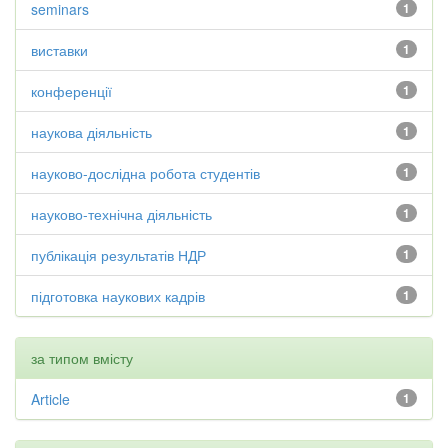
seminars
1
виставки
1
конференції
1
наукова діяльність
1
науково-дослідна робота студентів
1
науково-технічна діяльність
1
публікація результатів НДР
1
підготовка наукових кадрів
1
за типом вмісту
Article
1