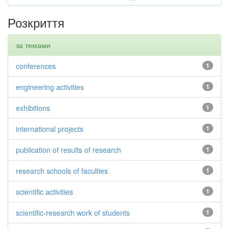
Розкриття
за темами
conferences
1
engineering activities
1
exhibitions
1
international projects
1
publication of results of research
1
research schools of faculties
1
scientific activities
1
scientific-research work of students
1