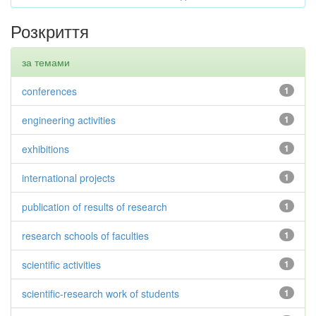
Розкриття
за темами
conferences
1
engineering activities
1
exhibitions
1
international projects
1
publication of results of research
1
research schools of faculties
1
scientific activities
1
scientific-research work of students
1