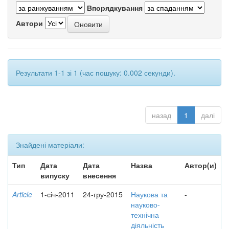
Впорядкування
Автори
Результати 1-1 зі 1 (час пошуку: 0.002 секунди).
назад
1
далі
Знайдені матеріали:
Тип
Дата
Дата
Назва
Автор(и)
випуску
внесення
Article
1-січ-2011
24-гру-2015
Наукова та
-
науково-
технічна
діяльність