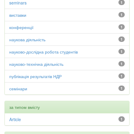
seminars
1
виставки
1
конференції
1
наукова діяльність
1
науково-дослідна робота студентів
1
науково-технічна діяльність
1
публікація результатів НДР
1
семінари
1
за типом вмісту
Article
1