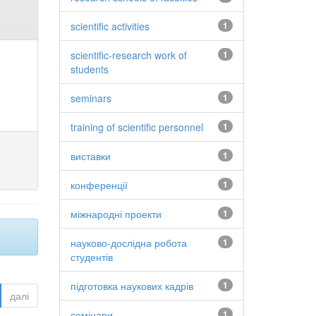
scientific activities
1
scientific-research work of
1
students
seminars
1
training of scientific personnel
1
виставки
1
конференції
1
міжнародні проекти
1
науково-дослідна робота
1
студентів
підготовка наукових кадрів
1
далі
семінари
1