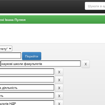
ені Івана Пулюя