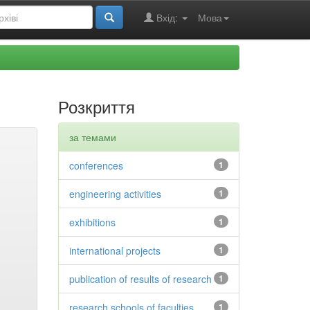
Вхід:
Мова
Розкриття
за темами
conferences
1
engineering activities
1
exhibitions
1
international projects
1
publication of results of research
1
research schools of faculties
1