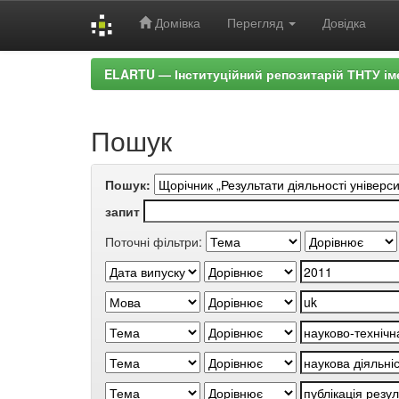
Домівка
Перегляд
Довідка
Skip
ELARTU — Інституційний репозитарій ТНТУ ім
navigation
Пошук
Пошук:
запит
Поточні фільтри: