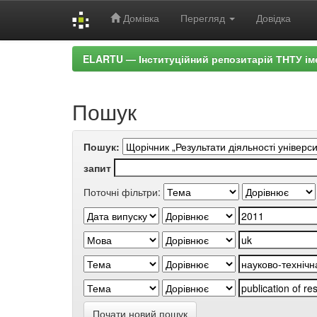
Домівка
Перегляд
Довідка
Skip
ELARTU — Інституційний репозитарій ТНТУ ім
navigation
Пошук
Пошук:
запит
Поточні фільтри:
Почати новий пошук