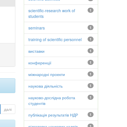
scientific-research work of
1
students
seminars
1
training of scientific personnel
1
виставки
1
конференції
1
міжнародні проекти
1
наукова діяльність
1
науково-дослідна робота
1
студентів
далі
публікація результатів НДР
1
підготовка наукових кадрів
1