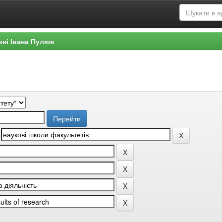
ені Івана Пулюя