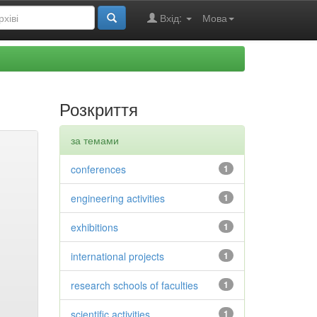
Вхід:
Мова
Розкриття
за темами
conferences
1
engineering activities
1
exhibitions
1
international projects
1
research schools of faculties
1
scientific activities
1