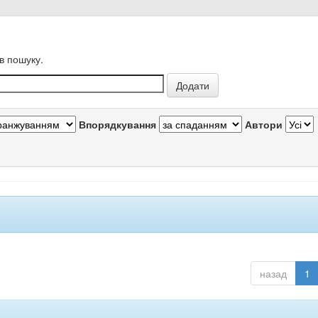
в пошуку.
Впорядкування
Автори
назад
1